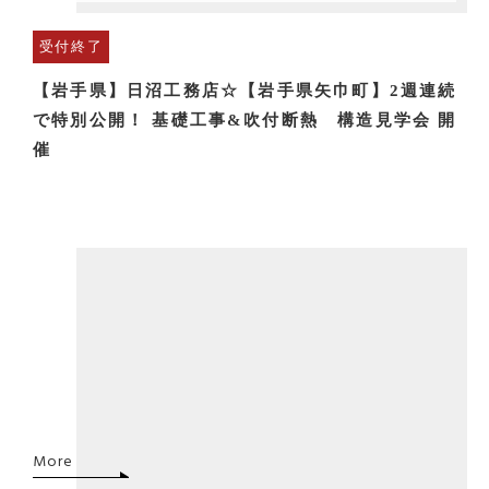
受付終了
【岩手県】日沼工務店☆【岩手県矢巾町】2週連続
で特別公開！ 基礎工事&吹付断熱 構造見学会 開
催
More